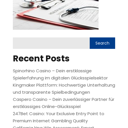
Recent Posts
Spinorhino Casino – Dein erstklassige
Spielerfahrung im digitalen Glücksspielsektor
Kingmaker Plattform: Hochwertige Unterhaltung
und transparente Spielbedingungen
Caspero Casino – Dein zuverlässiger Partner für
erstklassiges Online-Glücksspiel
247Bet Casino: Your Exclusive Entry Point to
Premium Internet Gambling Quality
California king Win Assessment: Expert