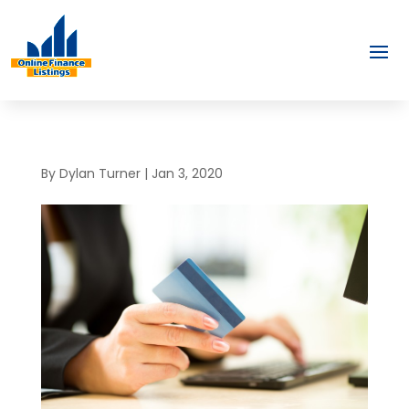
By
Dylan Turner
|
Jan 3, 2020