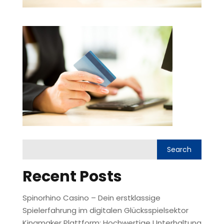
Recent Posts
Spinorhino Casino – Dein erstklassige
Spielerfahrung im digitalen Glücksspielsektor
Kingmaker Plattform: Hochwertige Unterhaltung